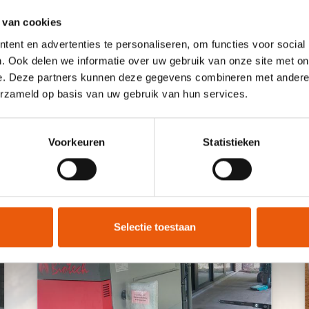
ting, van de kamerthermostaat, en de gegevens door de ge
temperatuur van het sanitair water, de temperatuur van de 
 van cookies
per dag stopt de ketel met branden en laat de asse vallen in
ent en advertenties te personaliseren, om functies voor social
en start de ketel vanzelf automatisch terug op. De asbak mo
. Ook delen we informatie over uw gebruik van onze site met on
t worden.
e. Deze partners kunnen deze gegevens combineren met andere i
erzameld op basis van uw gebruik van hun services.
Voorkeuren
Statistieken
Selectie toestaan