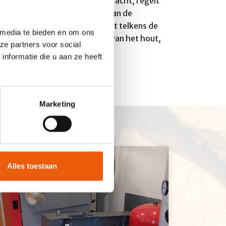
bruiker in de computer ingebracht, regelt
ketel en ook de temperatuur van de
 de asbak. Tergelijkertijd wordt telkens de
 media te bieden en om ons
et , naargelang de kwaliteit van het hout,
ze partners voor social
nformatie die u aan ze heeft
Marketing
Alles toestaan