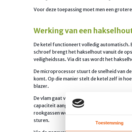
Voor deze toepassing moet men een grotere
Werking van een hakselhou
De ketel functioneert volledig automatisch.
schroef brengt het hakselhout vanuit de ops
veiligheidssas. Via dit sas wordt het hakse
De microprocessor stuurt de snelheid van d
komt. Op die manier stelt de ketel zelf in h
blazer.
De vlam gaat via een warmtewisselaar en gee
capaciteit aangepast aan de warmtevraag. D
rookgassen worden voortdurend gecontroleerd
sturen.
Toestemming