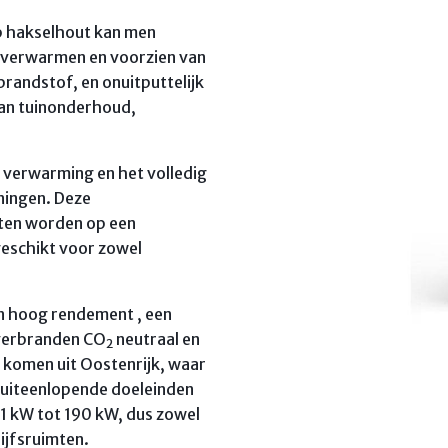
op hakselhout kan men
verwarmen en voorzien van
randstof, en onuitputtelijk
van tuinonderhoud,
e verwarming en het volledig
ingen. Deze
ten worden op een
geschikt voor zowel
n hoog rendement , een
 verbranden CO
neutraal en
2
 komen uit Oostenrijk, waar
t uiteenlopende doeleinden
11 kW tot 190 kW, dus zowel
ijfsruimten.