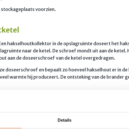
 stockageplaats voorzien.
tketel
 Een hakselhoutkollektor in de opslagruimte doseert het ha
lagruimte naar de ketel. De schroef mondt uit aan de ketel.
lhout aan de doseerschroef van de ketel overgedragen.
eze doseerschroef en bepaalt zo hoeveel hakselhout er in d
oeveel warmte hij produceert. De ontsteking van de brander 
ft op die manier de warmte af aan het water. De ontsteking
e keteltemperatuur, de rookgastemperatuur en ook de rest
. De microprocessor gebruikt al die gegevens om de ketel o
Details