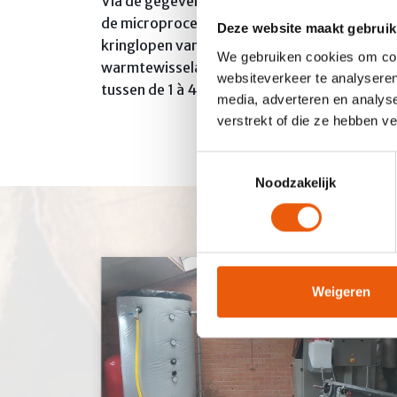
Via de gegevens van de buitentemperatuurme
de microprocessor dag- en nachtregime, de 
Deze website maakt gebruik
kringlopen van de verwarming. Een paar keer 
We gebruiken cookies om cont
warmtewisselaar automatisch gereinigd. Nadi
websiteverkeer te analyseren
tussen de 1 à 4 maal per maand leeggemaak
media, adverteren en analys
verstrekt of die ze hebben v
Toestemmingsselectie
Noodzakelijk
Weigeren