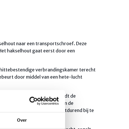
kselhout naar een transportschroef. Deze
 Het hakselhout gaat eerst door een
e hittebestendige verbrandingskamer terecht
gebeurt door middel van een hete-lucht
 is automatisch en continu wordt de
erende hoeveelheid zuurstof in de
ptimaal in te stellen en voortdurend bij te
Over