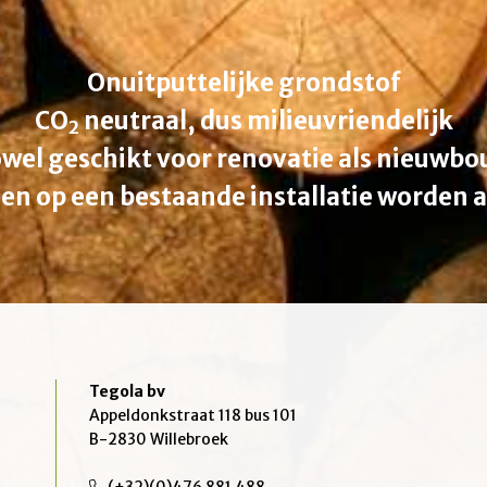
Onuitputtelijke grondstof
CO
neutraal, dus milieuvriendelijk
2
wel geschikt voor renovatie als nieuwb
en op een bestaande installatie worden 
Tegola bv
Appeldonkstraat 118 bus 101
B-2830 Willebroek