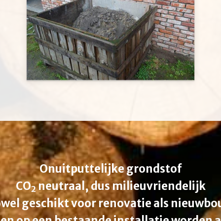
Onuitputtelijke grondstof
CO
neutraal, dus milieuvriendelijk
2
wel geschikt voor renovatie als nieuwb
en op een bestaande installatie worden 