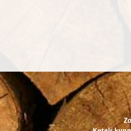
Zo
Ketels kunn