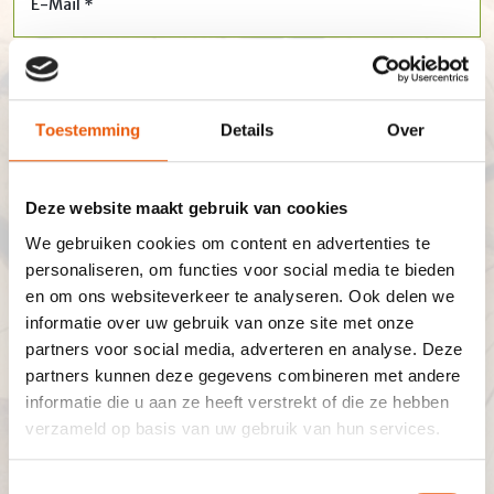
E-Mail *
Adres
Toestemming
Details
Over
Postcode
Deze website maakt gebruik van cookies
We gebruiken cookies om content en advertenties te
personaliseren, om functies voor social media te bieden
Plaats
en om ons websiteverkeer te analyseren. Ook delen we
informatie over uw gebruik van onze site met onze
partners voor social media, adverteren en analyse. Deze
Land
partners kunnen deze gegevens combineren met andere
informatie die u aan ze heeft verstrekt of die ze hebben
verzameld op basis van uw gebruik van hun services.
Uw vraag *
Toestemmingsselectie